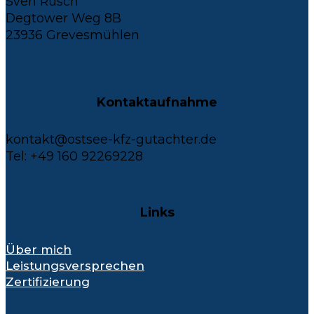
Sven Rüsch
Degtower Weg 8B
23936 Grevesmühlen
Kontaktaufnahme
kontakt@ostsee-kfz-gutachter.de
Tel: +49 160 92269228
Links
Über mich
Leistungsversprechen
Zertifizierung