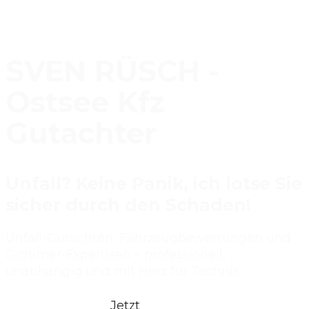
SVEN RÜSCH -
Ostsee Kfz
Gutachter
Unfall? Keine Panik, ich lotse Sie
sicher durch den Schaden!
Unfall-Gutachten, Fahrzeugbewertungen und
Oldtimer-Expertisen – professionell,
unabhängig und mit Herz für Technik.
Jetzt